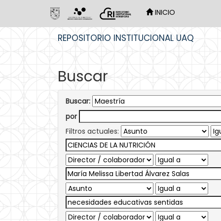
INICIO
Skip
REPOSITORIO INSTITUCIONAL UAQ
navigation
Buscar
Buscar:
por
Filtros actuales: