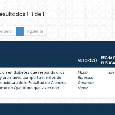
esultados 1-1 de 1.
Anterior
1
Siguiente
FECHA 
AUTOR(ES)
PUBLIC
ión en diabetes que responda a las
María
nov
s y promueva comportamientos de
Berenice
enciatura de la Facultad de Ciencias
Guerrero
noma de Querétaro que viven con
López