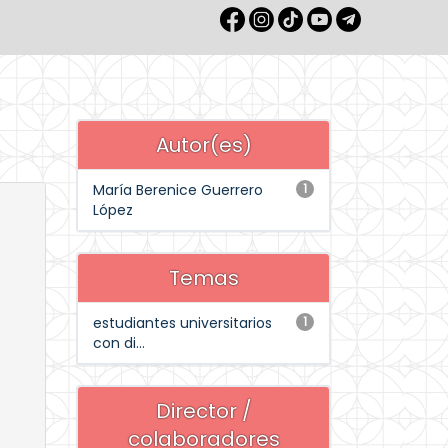
Autor(es)
María Berenice Guerrero
1
López
Temas
estudiantes universitarios
1
con di...
Director /
colaboradores