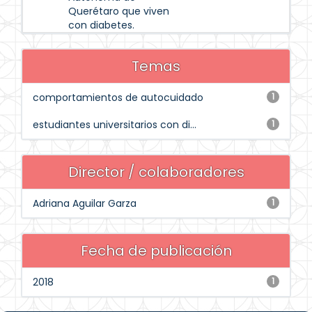
Querétaro que viven
con diabetes.
Temas
comportamientos de autocuidado
1
estudiantes universitarios con di...
1
Director / colaboradores
Adriana Aguilar Garza
1
Fecha de publicación
2018
1