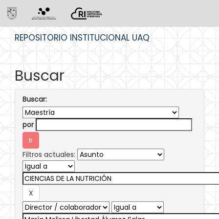
Skip
REPOSITORIO INSTITUCIONAL UAQ
navigation
Buscar
Buscar:
por
Filtros actuales: