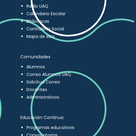
Radio UAQ
Calendario Escolar
Bibliotecas
Contraloría Social
Mapa de sitio
Comunidades
Alumnos
Correo Alumnos UAQ
Solicitud Correo
Docentes
Administrativos
Educación Continua
Programas educativos
Convocatorias