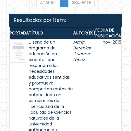
Anterior
1
Siguiente
Resultados por ítem:
FECHA DE
PORTADA
TÍTULO
AUTOR(ES)
PUBLICACIÓN
Diseño de un
María
nov-2018
programa de
Berenice
educación en
Guerrero
diabetes que
López
responda a las
necesidades
educativas sentidas
y promueva
comportamientos de
autocuidado en
estudiantes de
licenciatura de la
Facultad de Ciencias
Naturales de la
Universidad
Autónoma de