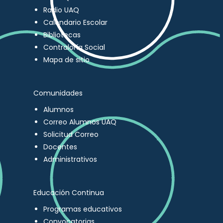
Radio UAQ
Calendario Escolar
Bibliotecas
Contraloría Social
Mapa de sitio
Comunidades
Alumnos
Correo Alumnos UAQ
Solicitud Correo
Docentes
Administrativos
Educación Continua
Programas educativos
Convocatorias