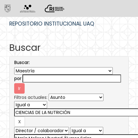
Skip
REPOSITORIO INSTITUCIONAL UAQ
navigation
Buscar
Buscar:
por
Filtros actuales: