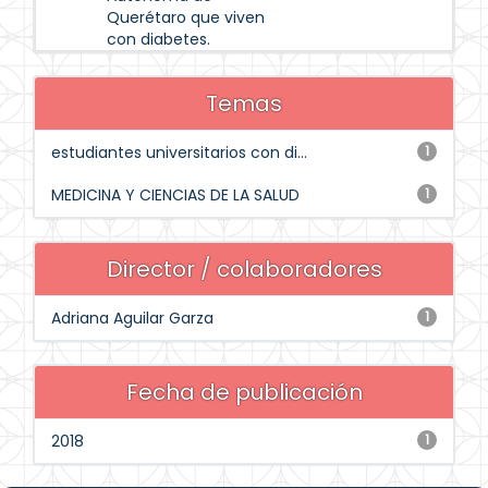
Querétaro que viven
con diabetes.
Temas
estudiantes universitarios con di...
1
MEDICINA Y CIENCIAS DE LA SALUD
1
Director / colaboradores
Adriana Aguilar Garza
1
Fecha de publicación
2018
1