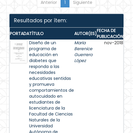
Anterior
1
Siguiente
Resultados por ítem:
FECHA DE
PORTADA
TÍTULO
AUTOR(ES)
PUBLICACIÓN
Diseño de un
María
nov-2018
programa de
Berenice
educación en
Guerrero
diabetes que
López
responda a las
necesidades
educativas sentidas
y promueva
comportamientos de
autocuidado en
estudiantes de
licenciatura de la
Facultad de Ciencias
Naturales de la
Universidad
Autónoma de