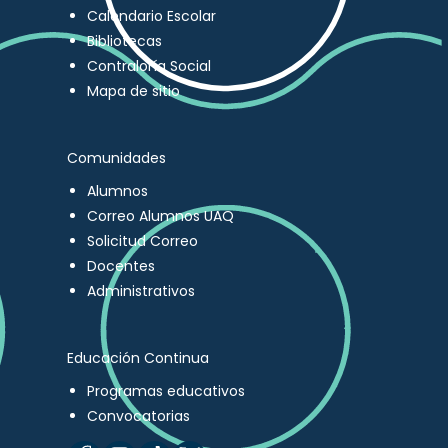
Calendario Escolar
Bibliotecas
Contraloría Social
Mapa de sitio
Comunidades
Alumnos
Correo Alumnos UAQ
Solicitud Correo
Docentes
Administrativos
Educación Continua
Programas educativos
Convocatorias