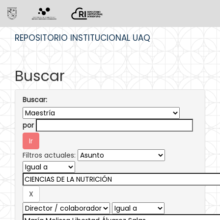
Skip
REPOSITORIO INSTITUCIONAL UAQ
navigation
Buscar
Buscar:
por
Filtros actuales: