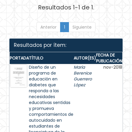
Resultados 1-1 de 1.
Anterior
1
Siguiente
Resultados por ítem:
FECHA DE
PORTADA
TÍTULO
AUTOR(ES)
PUBLICACIÓN
Diseño de un
María
nov-2018
programa de
Berenice
educación en
Guerrero
diabetes que
López
responda a las
necesidades
educativas sentidas
y promueva
comportamientos de
autocuidado en
estudiantes de