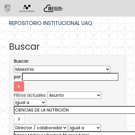
Skip
REPOSITORIO INSTITUCIONAL UAQ
navigation
Buscar
Buscar:
por
Filtros actuales: