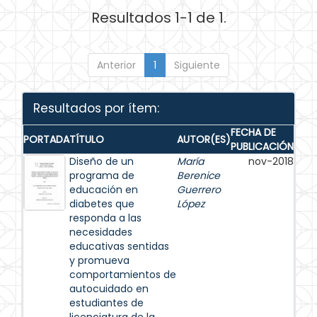
Resultados 1-1 de 1.
Anterior
1
Siguiente
Resultados por ítem:
FECHA DE
PORTADA
TÍTULO
AUTOR(ES)
PUBLICACIÓN
Diseño de un
María
nov-2018
programa de
Berenice
educación en
Guerrero
diabetes que
López
responda a las
necesidades
educativas sentidas
y promueva
comportamientos de
autocuidado en
estudiantes de