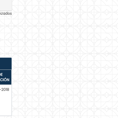
anzados
DE
ACIÓN
-2018