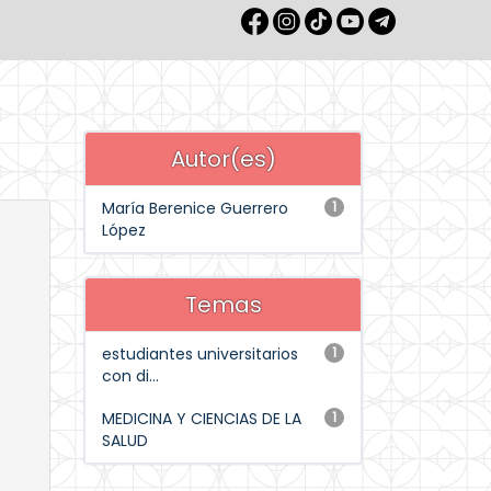
Autor(es)
María Berenice Guerrero
1
López
Temas
estudiantes universitarios
1
con di...
MEDICINA Y CIENCIAS DE LA
1
SALUD