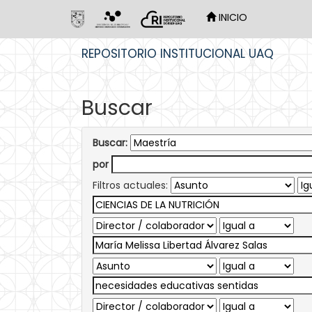
INICIO
Skip
REPOSITORIO INSTITUCIONAL UAQ
navigation
Buscar
Buscar:
por
Filtros actuales: