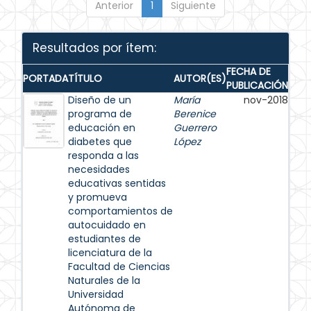
Anterior
1
Siguiente
Resultados por ítem:
FECHA DE
PORTADA
TÍTULO
AUTOR(ES)
PUBLICACIÓN
Diseño de un
María
nov-2018
programa de
Berenice
educación en
Guerrero
diabetes que
López
responda a las
necesidades
educativas sentidas
y promueva
comportamientos de
autocuidado en
estudiantes de
licenciatura de la
Facultad de Ciencias
Naturales de la
Universidad
Autónoma de