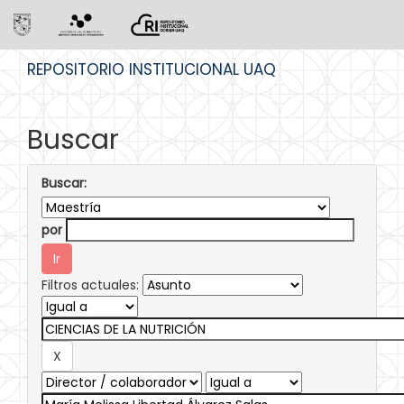
Skip
REPOSITORIO INSTITUCIONAL UAQ
navigation
Buscar
Buscar:
por
Filtros actuales: