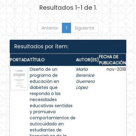
Resultados 1-1 de 1.
Anterior
1
Siguiente
Resultados por ítem:
FECHA DE
PORTADA
TÍTULO
AUTOR(ES)
PUBLICACIÓN
Diseño de un
María
nov-2018
programa de
Berenice
educación en
Guerrero
diabetes que
López
responda a las
necesidades
educativas sentidas
y promueva
comportamientos de
autocuidado en
estudiantes de