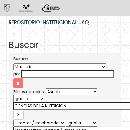
Skip
REPOSITORIO INSTITUCIONAL UAQ
navigation
Buscar
Buscar:
por
Filtros actuales: