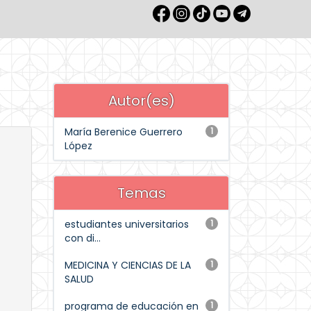
Autor(es)
María Berenice Guerrero
1
López
Temas
estudiantes universitarios
1
con di...
MEDICINA Y CIENCIAS DE LA
1
SALUD
programa de educación en
1