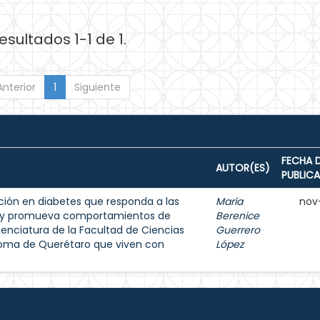
esultados 1-1 de 1.
Anterior
1
Siguiente
FECHA 
AUTOR(ES)
PUBLIC
ión en diabetes que responda a las
María
nov
s y promueva comportamientos de
Berenice
enciatura de la Facultad de Ciencias
Guerrero
noma de Querétaro que viven con
López