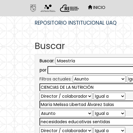
INICIO
Skip
REPOSITORIO INSTITUCIONAL UAQ
navigation
Buscar
Buscar:
por
Filtros actuales: