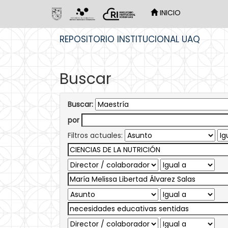
INICIO
Skip
REPOSITORIO INSTITUCIONAL UAQ
navigation
Buscar
Buscar:
por
Filtros actuales: