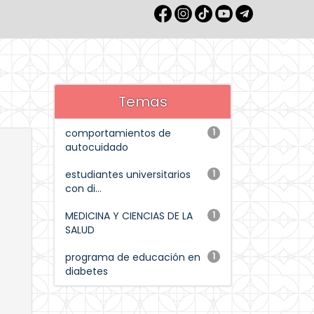
Temas
comportamientos de
1
autocuidado
estudiantes universitarios
1
con di...
MEDICINA Y CIENCIAS DE LA
1
SALUD
programa de educación en
1
diabetes