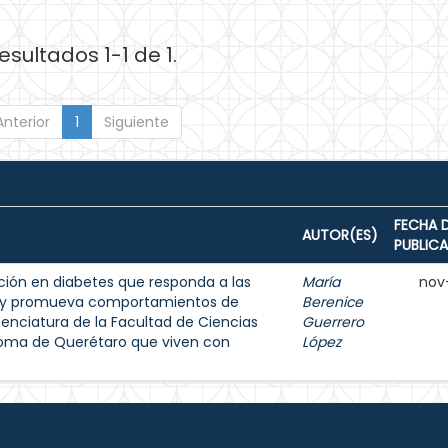
esultados 1-1 de 1.
Anterior
1
Siguiente
FECHA 
AUTOR(ES)
PUBLIC
ión en diabetes que responda a las
María
nov
s y promueva comportamientos de
Berenice
enciatura de la Facultad de Ciencias
Guerrero
noma de Querétaro que viven con
López