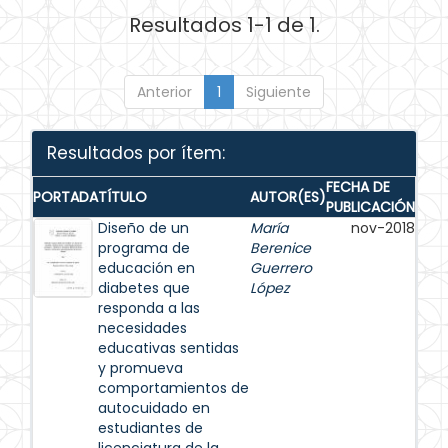
Resultados 1-1 de 1.
Anterior
1
Siguiente
Resultados por ítem:
FECHA DE
PORTADA
TÍTULO
AUTOR(ES)
PUBLICACIÓN
Diseño de un
María
nov-2018
programa de
Berenice
educación en
Guerrero
diabetes que
López
responda a las
necesidades
educativas sentidas
y promueva
comportamientos de
autocuidado en
estudiantes de