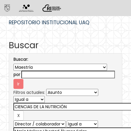
Skip
REPOSITORIO INSTITUCIONAL UAQ
navigation
Buscar
Buscar:
por
Filtros actuales: