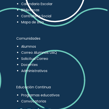
Calendario Escolar
Bibliotecas
Contraloría Social
Mapa de sitio
Comunidades
Alumnos
Correo Alumnos UAQ
Solicitud Correo
Docentes
Administrativos
Educación Continua
Programas educativos
Convocatorias