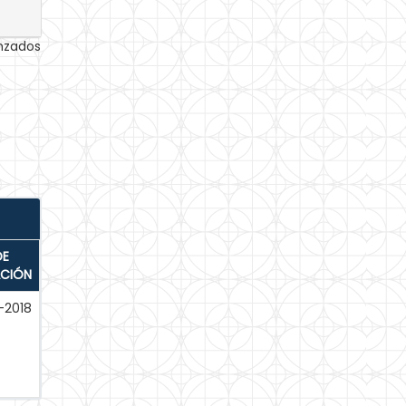
anzados
DE
ACIÓN
-2018