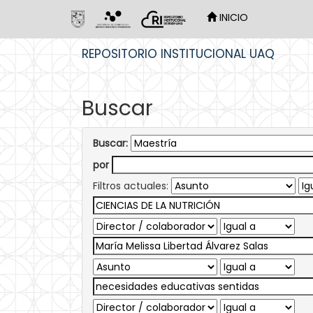
INICIO
Skip
REPOSITORIO INSTITUCIONAL UAQ
navigation
Buscar
Buscar:
por
Filtros actuales: