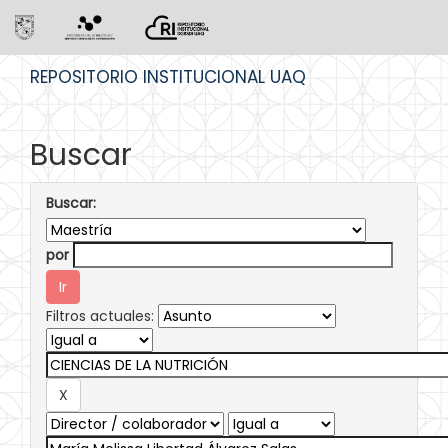
Skip
REPOSITORIO INSTITUCIONAL UAQ
navigation
Buscar
Buscar:
por
Filtros actuales: