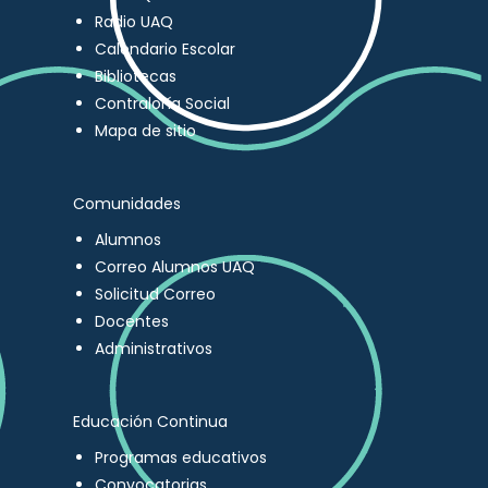
Radio UAQ
Calendario Escolar
Bibliotecas
Contraloría Social
Mapa de sitio
Comunidades
Alumnos
Correo Alumnos UAQ
Solicitud Correo
Docentes
Administrativos
Educación Continua
Programas educativos
Convocatorias