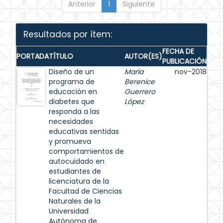
Anterior
1
Siguiente
Resultados por ítem:
FECHA DE
PORTADA
TÍTULO
AUTOR(ES)
PUBLICACIÓN
Diseño de un
María
nov-2018
programa de
Berenice
educación en
Guerrero
diabetes que
López
responda a las
necesidades
educativas sentidas
y promueva
comportamientos de
autocuidado en
estudiantes de
licenciatura de la
Facultad de Ciencias
Naturales de la
Universidad
Autónoma de