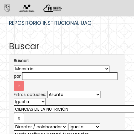
Skip
REPOSITORIO INSTITUCIONAL UAQ
navigation
Buscar
Buscar:
por
Filtros actuales: