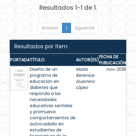
Resultados 1-1 de 1.
Anterior
1
Siguiente
Resultados por ítem:
FECHA DE
PORTADA
TÍTULO
AUTOR(ES)
PUBLICACIÓN
Diseño de un
María
nov-2018
programa de
Berenice
educación en
Guerrero
diabetes que
López
responda a las
necesidades
educativas sentidas
y promueva
comportamientos de
autocuidado en
estudiantes de