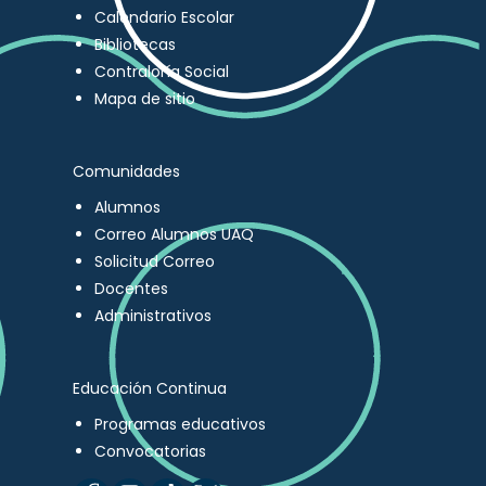
Calendario Escolar
Bibliotecas
Contraloría Social
Mapa de sitio
Comunidades
Alumnos
Correo Alumnos UAQ
Solicitud Correo
Docentes
Administrativos
Educación Continua
Programas educativos
Convocatorias