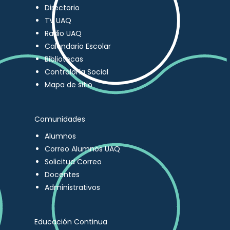
Directorio
TV UAQ
Radio UAQ
Calendario Escolar
Bibliotecas
Contraloría Social
Mapa de sitio
Comunidades
Alumnos
Correo Alumnos UAQ
Solicitud Correo
Docentes
Administrativos
Educación Continua