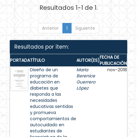
Resultados 1-1 de 1.
Anterior
1
Siguiente
Resultados por ítem:
FECHA DE
PORTADA
TÍTULO
AUTOR(ES)
PUBLICACIÓN
Diseño de un
María
nov-2018
programa de
Berenice
educación en
Guerrero
diabetes que
López
responda a las
necesidades
educativas sentidas
y promueva
comportamientos de
autocuidado en
estudiantes de