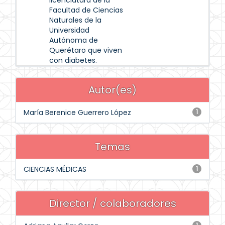
licenciatura de la
Facultad de Ciencias
Naturales de la
Universidad
Autónoma de
Querétaro que viven
con diabetes.
Autor(es)
María Berenice Guerrero López
1
Temas
CIENCIAS MÉDICAS
1
Director / colaboradores