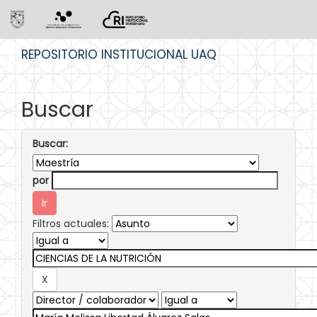
Skip
REPOSITORIO INSTITUCIONAL UAQ
navigation
Buscar
Buscar:
por
Filtros actuales: