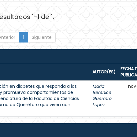
esultados 1-1 de 1.
Anterior
1
Siguiente
FECHA 
AUTOR(ES)
PUBLIC
ión en diabetes que responda a las
María
nov
s y promueva comportamientos de
Berenice
enciatura de la Facultad de Ciencias
Guerrero
noma de Querétaro que viven con
López