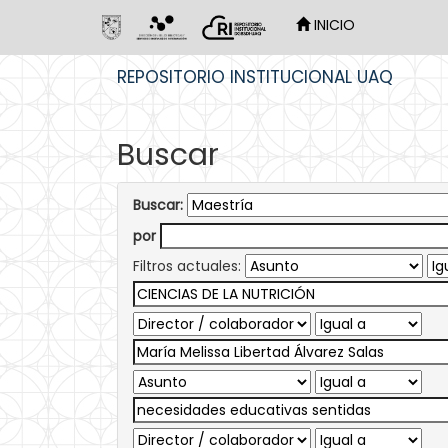
INICIO
Skip
REPOSITORIO INSTITUCIONAL UAQ
navigation
Buscar
Buscar:
por
Filtros actuales: