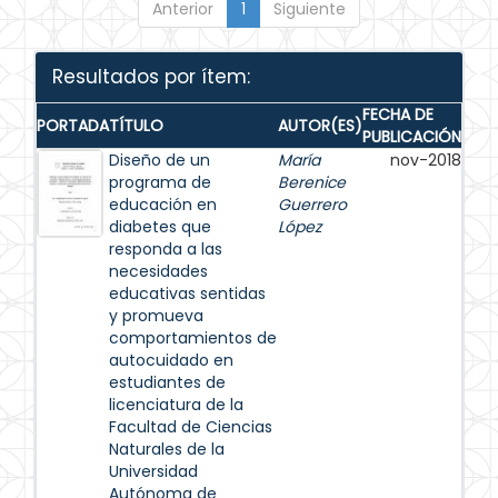
Anterior
1
Siguiente
Resultados por ítem:
FECHA DE
PORTADA
TÍTULO
AUTOR(ES)
PUBLICACIÓN
Diseño de un
María
nov-2018
programa de
Berenice
educación en
Guerrero
diabetes que
López
responda a las
necesidades
educativas sentidas
y promueva
comportamientos de
autocuidado en
estudiantes de
licenciatura de la
Facultad de Ciencias
Naturales de la
Universidad
Autónoma de