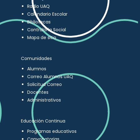
Radio UAQ
Calendario Escolar
Bibliotecas
Contraloría Social
Mapa de sitio
Comunidades
Alumnos
Correo Alumnos UAQ
Solicitud Correo
Docentes
Administrativos
Educación Continua
Programas educativos
Convocatorias