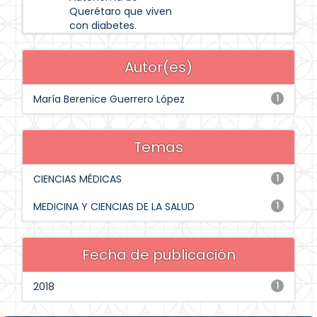
Querétaro que viven
con diabetes.
Autor(es)
María Berenice Guerrero López
1
Temas
CIENCIAS MÉDICAS
1
MEDICINA Y CIENCIAS DE LA SALUD
1
Fecha de publicación
2018
1