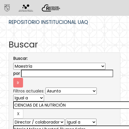
Skip
REPOSITORIO INSTITUCIONAL UAQ
navigation
Buscar
Buscar:
por
Filtros actuales: