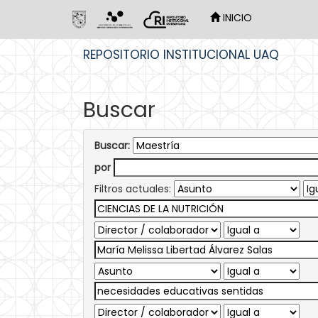
INICIO
Skip
REPOSITORIO INSTITUCIONAL UAQ
navigation
Buscar
Buscar:
por
Filtros actuales: