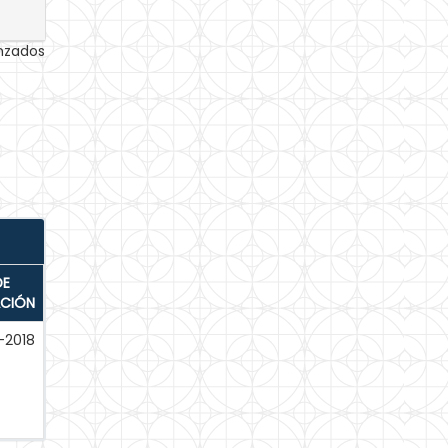
anzados
DE
ACIÓN
-2018