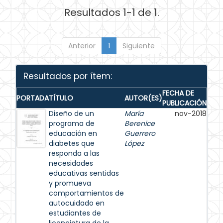
Resultados 1-1 de 1.
Anterior
1
Siguiente
Resultados por ítem:
FECHA DE
PORTADA
TÍTULO
AUTOR(ES)
PUBLICACIÓN
Diseño de un
María
nov-2018
programa de
Berenice
educación en
Guerrero
diabetes que
López
responda a las
necesidades
educativas sentidas
y promueva
comportamientos de
autocuidado en
estudiantes de