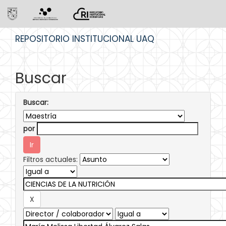
Skip
REPOSITORIO INSTITUCIONAL UAQ
navigation
Buscar
Buscar:
por
Filtros actuales: