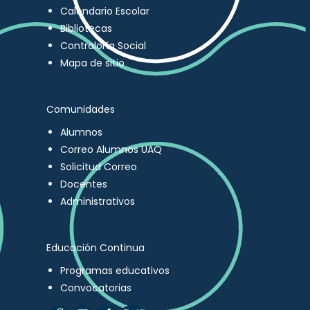
Calendario Escolar
Bibliotecas
Contraloría Social
Mapa de sitio
Comunidades
Alumnos
Correo Alumnos UAQ
Solicitud Correo
Docentes
Administrativos
Educación Continua
Programas educativos
Convocatorias