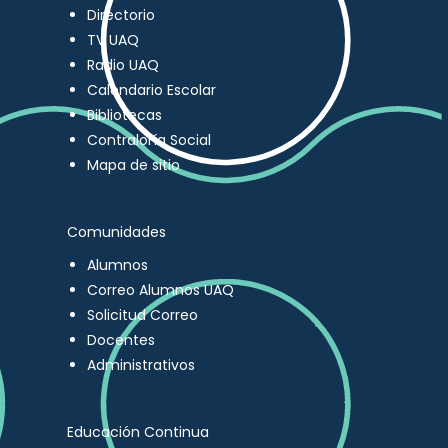
Directorio
TV UAQ
Radio UAQ
Calendario Escolar
Bibliotecas
Contraloría Social
Mapa de sitio
Comunidades
Alumnos
Correo Alumnos UAQ
Solicitud Correo
Docentes
Administrativos
Educación Continua