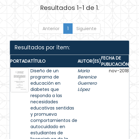
Resultados 1-1 de 1.
Anterior
1
Siguiente
Resultados por ítem:
FECHA DE
PORTADA
TÍTULO
AUTOR(ES)
PUBLICACIÓN
Diseño de un
María
nov-2018
programa de
Berenice
educación en
Guerrero
diabetes que
López
responda a las
necesidades
educativas sentidas
y promueva
comportamientos de
autocuidado en
estudiantes de