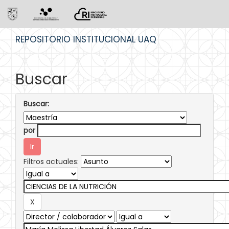
Skip
REPOSITORIO INSTITUCIONAL UAQ
navigation
Buscar
Buscar:
por
Filtros actuales: