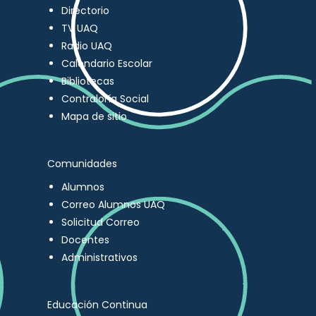
Directorio
TV UAQ
Radio UAQ
Calendario Escolar
Bibliotecas
Contraloría Social
Mapa de sitio
Comunidades
Alumnos
Correo Alumnos UAQ
Solicitud Correo
Docentes
Administrativos
Educación Continua