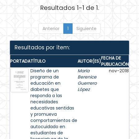
Resultados 1-1 de 1.
Anterior
1
Siguiente
Resultados por ítem:
FECHA DE
PORTADA
TÍTULO
AUTOR(ES)
PUBLICACIÓN
Diseño de un
María
nov-2018
programa de
Berenice
educación en
Guerrero
diabetes que
López
responda a las
necesidades
educativas sentidas
y promueva
comportamientos de
autocuidado en
estudiantes de