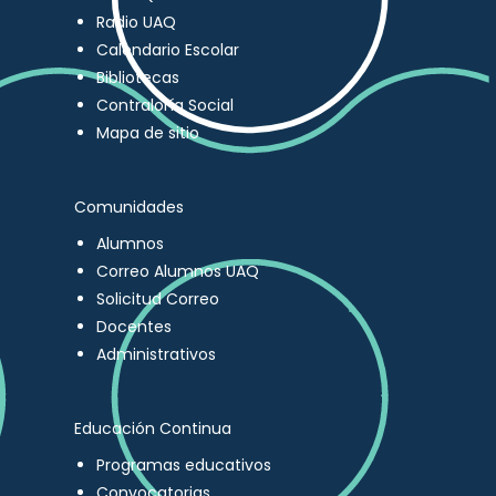
Radio UAQ
Calendario Escolar
Bibliotecas
Contraloría Social
Mapa de sitio
Comunidades
Alumnos
Correo Alumnos UAQ
Solicitud Correo
Docentes
Administrativos
Educación Continua
Programas educativos
Convocatorias