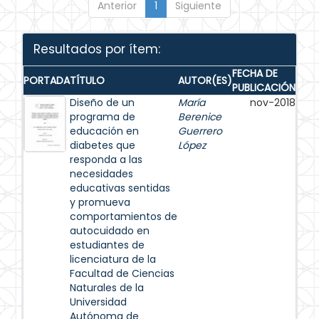
Anterior
1
Siguiente
Resultados por ítem:
FECHA DE
PORTADA
TÍTULO
AUTOR(ES)
PUBLICACIÓN
Diseño de un
María
nov-2018
programa de
Berenice
educación en
Guerrero
diabetes que
López
responda a las
necesidades
educativas sentidas
y promueva
comportamientos de
autocuidado en
estudiantes de
licenciatura de la
Facultad de Ciencias
Naturales de la
Universidad
Autónoma de