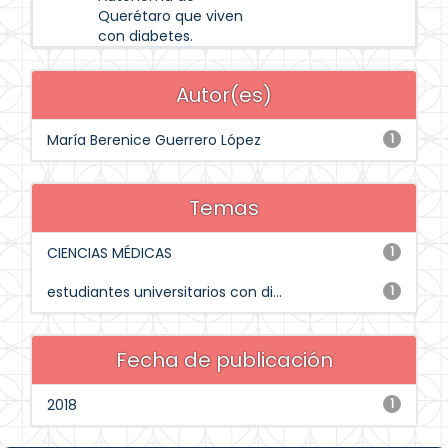
Querétaro que viven
con diabetes.
Autor(es)
María Berenice Guerrero López
1
Temas
CIENCIAS MÉDICAS
1
estudiantes universitarios con di...
1
Fecha de publicación
2018
1