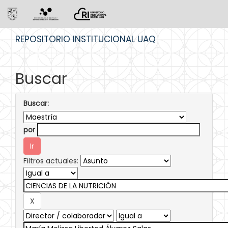
Skip
REPOSITORIO INSTITUCIONAL UAQ
navigation
Buscar
Buscar:
por
Filtros actuales: