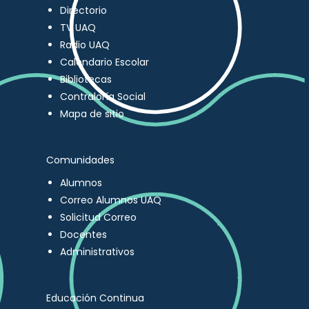
Directorio
TV UAQ
Radio UAQ
Calendario Escolar
Bibliotecas
Contraloría Social
Mapa de sitio
Comunidades
Alumnos
Correo Alumnos UAQ
Solicitud Correo
Docentes
Administrativos
Educación Continua