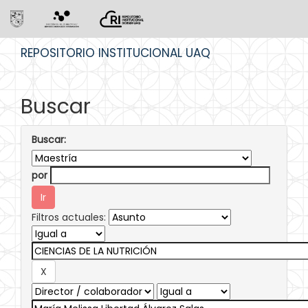
Skip
REPOSITORIO INSTITUCIONAL UAQ
navigation
Buscar
Buscar:
por
Filtros actuales: