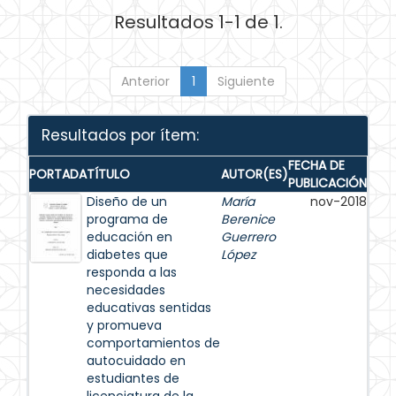
Resultados 1-1 de 1.
Anterior
1
Siguiente
Resultados por ítem:
FECHA DE
PORTADA
TÍTULO
AUTOR(ES)
PUBLICACIÓN
Diseño de un
María
nov-2018
programa de
Berenice
educación en
Guerrero
diabetes que
López
responda a las
necesidades
educativas sentidas
y promueva
comportamientos de
autocuidado en
estudiantes de