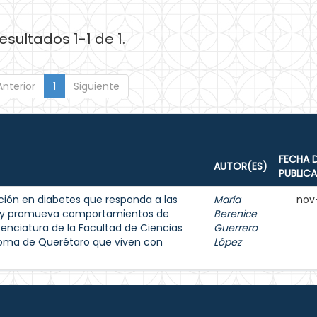
esultados 1-1 de 1.
Anterior
1
Siguiente
FECHA 
AUTOR(ES)
PUBLIC
ión en diabetes que responda a las
María
nov
s y promueva comportamientos de
Berenice
enciatura de la Facultad de Ciencias
Guerrero
noma de Querétaro que viven con
López