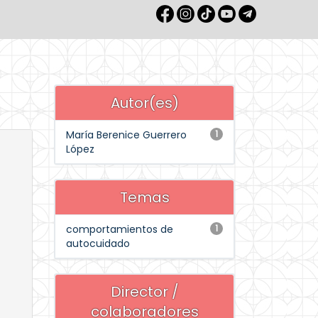
Autor(es)
María Berenice Guerrero
1
López
Temas
comportamientos de
1
autocuidado
Director /
colaboradores