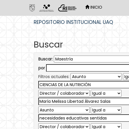
INICIO
Skip
REPOSITORIO INSTITUCIONAL UAQ
navigation
Buscar
Buscar:
por
Filtros actuales: