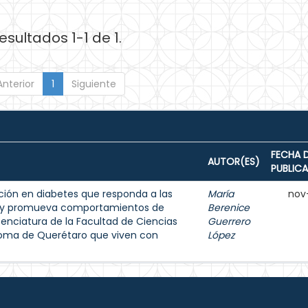
esultados 1-1 de 1.
Anterior
1
Siguiente
FECHA 
AUTOR(ES)
PUBLIC
ión en diabetes que responda a las
María
nov
s y promueva comportamientos de
Berenice
enciatura de la Facultad de Ciencias
Guerrero
noma de Querétaro que viven con
López