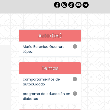
Autor(es)
María Berenice Guerrero
1
López
Temas
comportamientos de
1
autocuidado
programa de educación en
1
diabetes