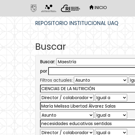
INICIO
Skip
REPOSITORIO INSTITUCIONAL UAQ
navigation
Buscar
Buscar:
por
Filtros actuales: