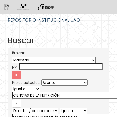
Skip
REPOSITORIO INSTITUCIONAL UAQ
navigation
Buscar
Buscar:
por
Filtros actuales: