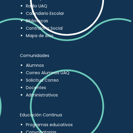
Radio UAQ
Calendario Escolar
Bibliotecas
Contraloría Social
Mapa de sitio
Comunidades
Alumnos
Correo Alumnos UAQ
Solicitud Correo
Docentes
Administrativos
Educación Continua
Programas educativos
Convocatorias