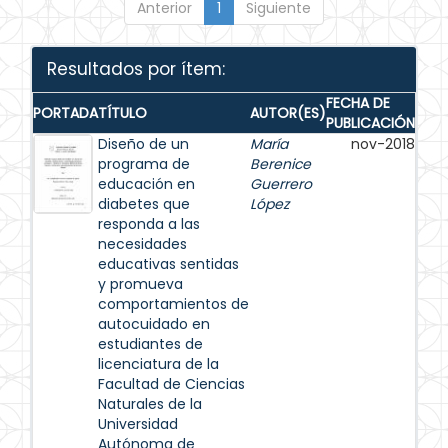
Anterior
1
Siguiente
Resultados por ítem:
FECHA DE
PORTADA
TÍTULO
AUTOR(ES)
PUBLICACIÓN
Diseño de un
María
nov-2018
programa de
Berenice
educación en
Guerrero
diabetes que
López
responda a las
necesidades
educativas sentidas
y promueva
comportamientos de
autocuidado en
estudiantes de
licenciatura de la
Facultad de Ciencias
Naturales de la
Universidad
Autónoma de