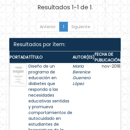
Resultados 1-1 de 1.
Anterior
1
Siguiente
Resultados por ítem:
FECHA DE
PORTADA
TÍTULO
AUTOR(ES)
PUBLICACIÓN
Diseño de un
María
nov-2018
programa de
Berenice
educación en
Guerrero
diabetes que
López
responda a las
necesidades
educativas sentidas
y promueva
comportamientos de
autocuidado en
estudiantes de