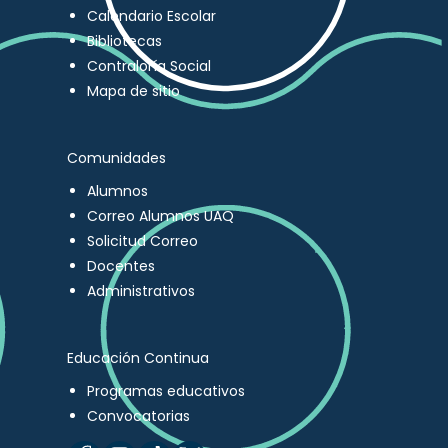
Calendario Escolar
Bibliotecas
Contraloría Social
Mapa de sitio
Comunidades
Alumnos
Correo Alumnos UAQ
Solicitud Correo
Docentes
Administrativos
Educación Continua
Programas educativos
Convocatorias