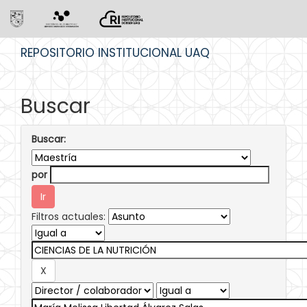
Skip
REPOSITORIO INSTITUCIONAL UAQ
navigation
Buscar
Buscar:
por
Filtros actuales: