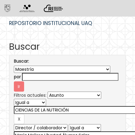
Skip
REPOSITORIO INSTITUCIONAL UAQ
navigation
Buscar
Buscar:
por
Filtros actuales: