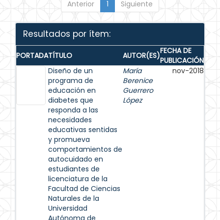
Anterior
1
Siguiente
Resultados por ítem:
FECHA DE
PORTADA
TÍTULO
AUTOR(ES)
PUBLICACIÓN
Diseño de un
María
nov-2018
programa de
Berenice
educación en
Guerrero
diabetes que
López
responda a las
necesidades
educativas sentidas
y promueva
comportamientos de
autocuidado en
estudiantes de
licenciatura de la
Facultad de Ciencias
Naturales de la
Universidad
Autónoma de