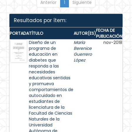
Anterior
1
Siguiente
Resultados por ítem:
FECHA DE
PORTADA
TÍTULO
AUTOR(ES)
PUBLICACIÓN
Diseño de un
María
nov-2018
programa de
Berenice
educación en
Guerrero
diabetes que
López
responda a las
necesidades
educativas sentidas
y promueva
comportamientos de
autocuidado en
estudiantes de
licenciatura de la
Facultad de Ciencias
Naturales de la
Universidad
Autónoma de