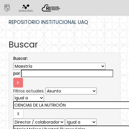
Skip
REPOSITORIO INSTITUCIONAL UAQ
navigation
Buscar
Buscar:
por
Filtros actuales: