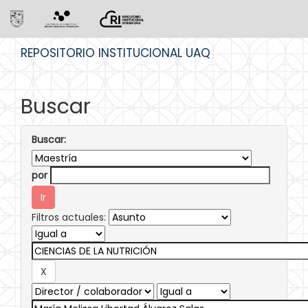
Skip
REPOSITORIO INSTITUCIONAL UAQ
navigation
Buscar
Buscar:
por
Filtros actuales: