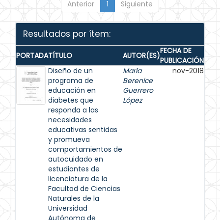
Anterior
1
Siguiente
Resultados por ítem:
FECHA DE
PORTADA
TÍTULO
AUTOR(ES)
PUBLICACIÓN
Diseño de un
María
nov-2018
programa de
Berenice
educación en
Guerrero
diabetes que
López
responda a las
necesidades
educativas sentidas
y promueva
comportamientos de
autocuidado en
estudiantes de
licenciatura de la
Facultad de Ciencias
Naturales de la
Universidad
Autónoma de