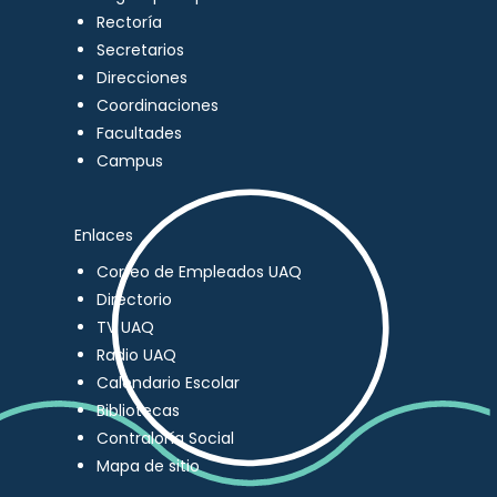
Rectoría
Secretarios
Direcciones
Coordinaciones
Facultades
Campus
Enlaces
Correo de Empleados UAQ
Directorio
TV UAQ
Radio UAQ
Calendario Escolar
Bibliotecas
Contraloría Social
Mapa de sitio