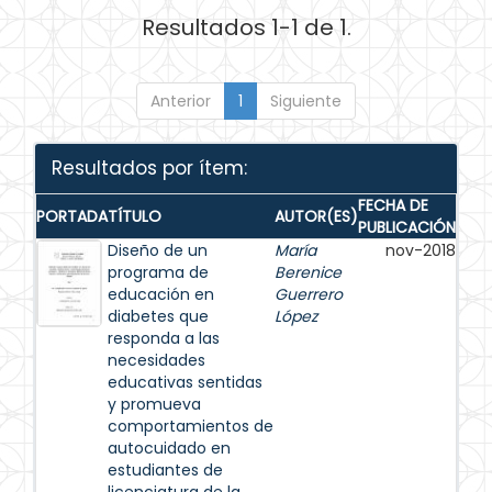
Resultados 1-1 de 1.
Anterior
1
Siguiente
Resultados por ítem:
FECHA DE
PORTADA
TÍTULO
AUTOR(ES)
PUBLICACIÓN
Diseño de un
María
nov-2018
programa de
Berenice
educación en
Guerrero
diabetes que
López
responda a las
necesidades
educativas sentidas
y promueva
comportamientos de
autocuidado en
estudiantes de