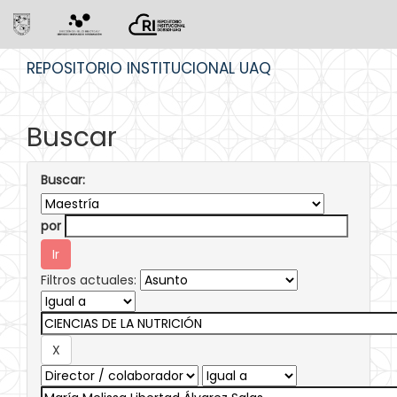
Skip
REPOSITORIO INSTITUCIONAL UAQ
navigation
Buscar
Buscar:
por
Filtros actuales: