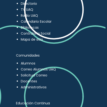
Directorio
TV UAQ
Radio UAQ
Calendario Escolar
Bibliotecas
Contraloría Social
Mapa de sitio
Comunidades
Alumnos
Correo Alumnos UAQ
Solicitud Correo
Docentes
Administrativos
Educación Continua