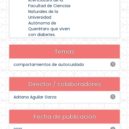
licenciatura de la
Facultad de Ciencias
Naturales de la
Universidad
Autónoma de
Querétaro que viven
con diabetes.
Temas
comportamientos de autocuidado
1
Director / colaboradores
Adriana Aguilar Garza
1
Fecha de publicación