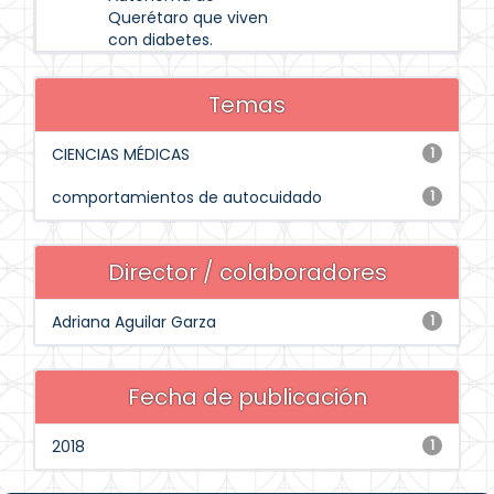
Querétaro que viven
con diabetes.
Temas
CIENCIAS MÉDICAS
1
comportamientos de autocuidado
1
Director / colaboradores
Adriana Aguilar Garza
1
Fecha de publicación
2018
1