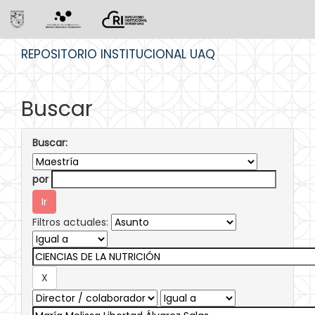
Skip
REPOSITORIO INSTITUCIONAL UAQ
navigation
Buscar
Buscar:
por
Filtros actuales: