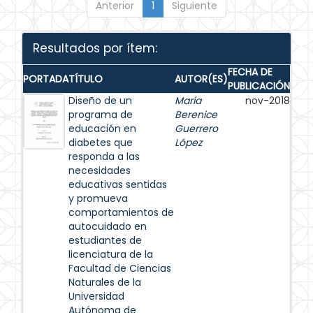
Anterior
1
Siguiente
Resultados por ítem:
FECHA DE
PORTADA
TÍTULO
AUTOR(ES)
PUBLICACIÓN
Diseño de un
María
nov-2018
programa de
Berenice
educación en
Guerrero
diabetes que
López
responda a las
necesidades
educativas sentidas
y promueva
comportamientos de
autocuidado en
estudiantes de
licenciatura de la
Facultad de Ciencias
Naturales de la
Universidad
Autónoma de