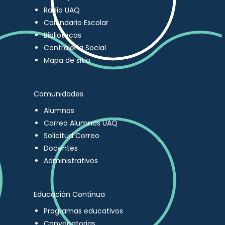
Radio UAQ
Calendario Escolar
Bibliotecas
Contraloría Social
Mapa de sitio
Comunidades
Alumnos
Correo Alumnos UAQ
Solicitud Correo
Docentes
Administrativos
Educación Continua
Programas educativos
Convocatorias