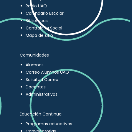
Radio UAQ
Calendario Escolar
Bibliotecas
Contraloría Social
Mapa de sitio
Comunidades
Alumnos
Correo Alumnos UAQ
Solicitud Correo
Docentes
Administrativos
Educación Continua
Programas educativos
Convocatorias