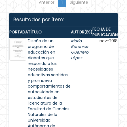
Anterior
1
Siguiente
Resultados por ítem:
FECHA DE
PORTADA
TÍTULO
AUTOR(ES)
PUBLICACIÓN
Diseño de un
María
nov-2018
programa de
Berenice
educación en
Guerrero
diabetes que
López
responda a las
necesidades
educativas sentidas
y promueva
comportamientos de
autocuidado en
estudiantes de
licenciatura de la
Facultad de Ciencias
Naturales de la
Universidad
Autónoma de