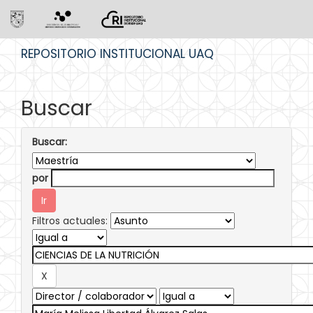
Skip
REPOSITORIO INSTITUCIONAL UAQ
navigation
Buscar
Buscar:
por
Filtros actuales: