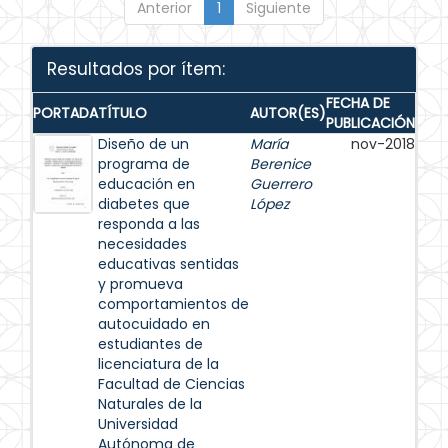
Anterior
1
Siguiente
Resultados por ítem:
FECHA DE
PORTADA
TÍTULO
AUTOR(ES)
PUBLICACIÓN
Diseño de un
María
nov-2018
programa de
Berenice
educación en
Guerrero
diabetes que
López
responda a las
necesidades
educativas sentidas
y promueva
comportamientos de
autocuidado en
estudiantes de
licenciatura de la
Facultad de Ciencias
Naturales de la
Universidad
Autónoma de