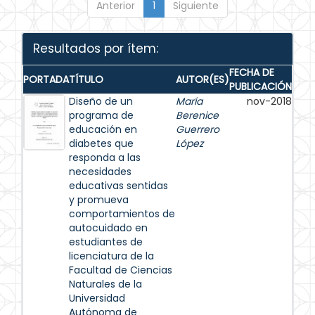
Anterior
1
Siguiente
Resultados por ítem:
FECHA DE
PORTADA
TÍTULO
AUTOR(ES)
PUBLICACIÓN
Diseño de un
María
nov-2018
programa de
Berenice
educación en
Guerrero
diabetes que
López
responda a las
necesidades
educativas sentidas
y promueva
comportamientos de
autocuidado en
estudiantes de
licenciatura de la
Facultad de Ciencias
Naturales de la
Universidad
Autónoma de