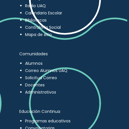
Radio UAQ
Calendario Escolar
Bibliotecas
Contraloría Social
Mapa de sitio
Comunidades
Alumnos
Correo Alumnos UAQ
Solicitud Correo
Docentes
Administrativos
Educación Continua
Programas educativos
Convocatorias