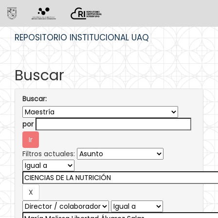
Skip
REPOSITORIO INSTITUCIONAL UAQ
navigation
Buscar
Buscar:
por
Filtros actuales: