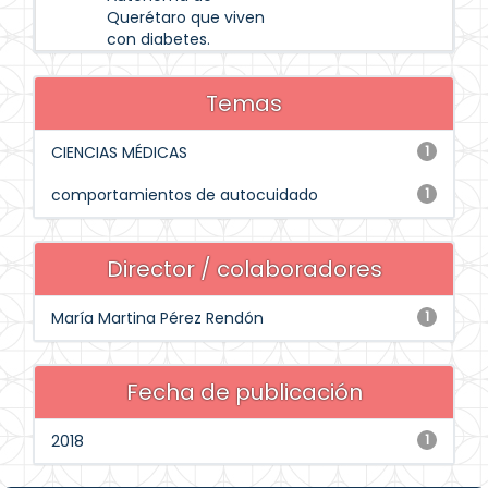
Querétaro que viven
con diabetes.
Temas
CIENCIAS MÉDICAS
1
comportamientos de autocuidado
1
Director / colaboradores
María Martina Pérez Rendón
1
Fecha de publicación
2018
1