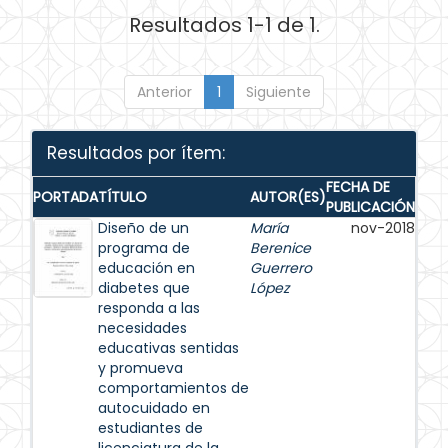
Resultados 1-1 de 1.
Anterior
1
Siguiente
Resultados por ítem:
FECHA DE
PORTADA
TÍTULO
AUTOR(ES)
PUBLICACIÓN
Diseño de un
María
nov-2018
programa de
Berenice
educación en
Guerrero
diabetes que
López
responda a las
necesidades
educativas sentidas
y promueva
comportamientos de
autocuidado en
estudiantes de