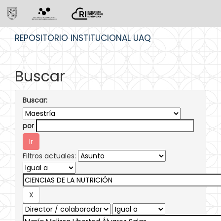
Skip
REPOSITORIO INSTITUCIONAL UAQ
navigation
Buscar
Buscar:
por
Filtros actuales: