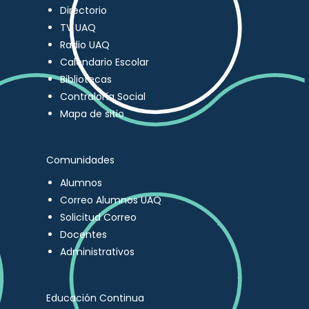
Directorio
TV UAQ
Radio UAQ
Calendario Escolar
Bibliotecas
Contraloría Social
Mapa de sitio
Comunidades
Alumnos
Correo Alumnos UAQ
Solicitud Correo
Docentes
Administrativos
Educación Continua