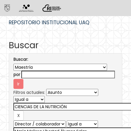
Skip
REPOSITORIO INSTITUCIONAL UAQ
navigation
Buscar
Buscar:
por
Filtros actuales: