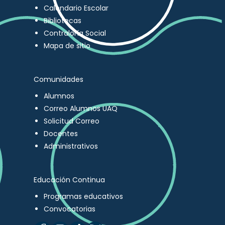
Calendario Escolar
Bibliotecas
Contraloría Social
Mapa de sitio
Comunidades
Alumnos
Correo Alumnos UAQ
Solicitud Correo
Docentes
Administrativos
Educación Continua
Programas educativos
Convocatorias