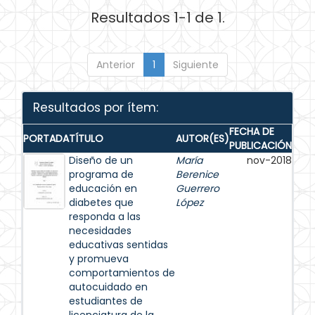
Resultados 1-1 de 1.
Anterior
1
Siguiente
Resultados por ítem:
FECHA DE
PORTADA
TÍTULO
AUTOR(ES)
PUBLICACIÓN
Diseño de un
María
nov-2018
programa de
Berenice
educación en
Guerrero
diabetes que
López
responda a las
necesidades
educativas sentidas
y promueva
comportamientos de
autocuidado en
estudiantes de