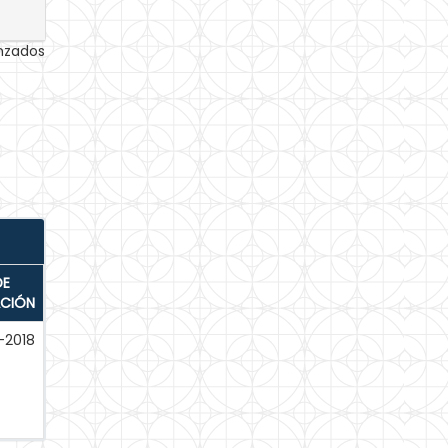
anzados
DE
ACIÓN
-2018