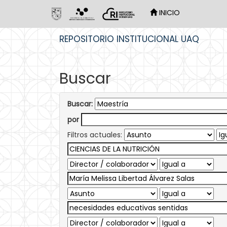
INICIO
Skip
REPOSITORIO INSTITUCIONAL UAQ
navigation
Buscar
Buscar:
por
Filtros actuales: