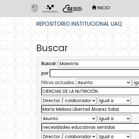
INICIO
Skip
REPOSITORIO INSTITUCIONAL UAQ
navigation
Buscar
Buscar:
por
Filtros actuales: