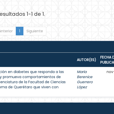
esultados 1-1 de 1.
Anterior
1
Siguiente
FECHA 
AUTOR(ES)
PUBLIC
ión en diabetes que responda a las
María
nov
s y promueva comportamientos de
Berenice
enciatura de la Facultad de Ciencias
Guerrero
noma de Querétaro que viven con
López