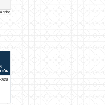
anzados
DE
ACIÓN
-2018