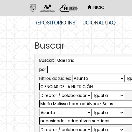
INICIO
Skip
REPOSITORIO INSTITUCIONAL UAQ
navigation
Buscar
Buscar:
por
Filtros actuales: