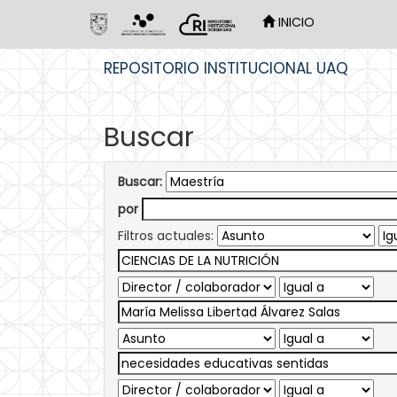
INICIO
Skip
REPOSITORIO INSTITUCIONAL UAQ
navigation
Buscar
Buscar:
por
Filtros actuales: