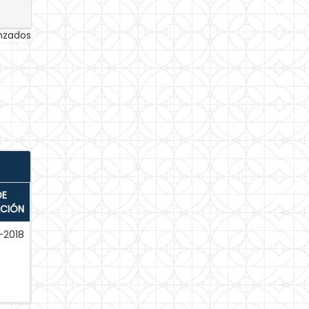
anzados
DE
ACIÓN
-2018