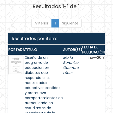
Resultados 1-1 de 1.
Anterior
1
Siguiente
Resultados por ítem:
FECHA DE
PORTADA
TÍTULO
AUTOR(ES)
PUBLICACIÓN
Diseño de un
María
nov-2018
programa de
Berenice
educación en
Guerrero
diabetes que
López
responda a las
necesidades
educativas sentidas
y promueva
comportamientos de
autocuidado en
estudiantes de