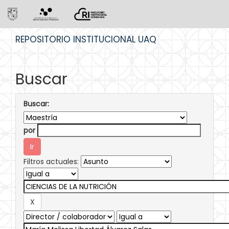
Skip
REPOSITORIO INSTITUCIONAL UAQ
navigation
Buscar
Buscar:
por
Filtros actuales: