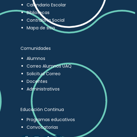
Calendario Escolar
Bibliotecas
Contraloría Social
Mapa de sitio
Comunidades
Alumnos
Correo Alumnos UAQ
Solicitud Correo
Docentes
Administrativos
Educación Continua
Programas educativos
Convocatorias