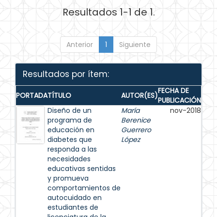
Resultados 1-1 de 1.
Anterior
1
Siguiente
Resultados por ítem:
FECHA DE
PORTADA
TÍTULO
AUTOR(ES)
PUBLICACIÓN
Diseño de un
María
nov-2018
programa de
Berenice
educación en
Guerrero
diabetes que
López
responda a las
necesidades
educativas sentidas
y promueva
comportamientos de
autocuidado en
estudiantes de