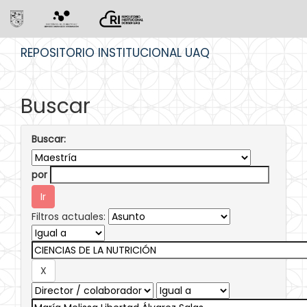
Skip
REPOSITORIO INSTITUCIONAL UAQ
navigation
Buscar
Buscar:
por
Filtros actuales: