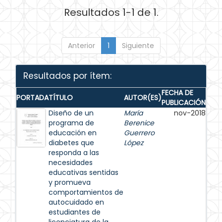
Resultados 1-1 de 1.
Anterior
1
Siguiente
Resultados por ítem:
FECHA DE
PORTADA
TÍTULO
AUTOR(ES)
PUBLICACIÓN
Diseño de un
María
nov-2018
programa de
Berenice
educación en
Guerrero
diabetes que
López
responda a las
necesidades
educativas sentidas
y promueva
comportamientos de
autocuidado en
estudiantes de