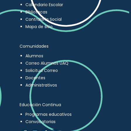
Calendario Escolar
Bibliotecas
Contraloría Social
Mapa de sitio
Comunidades
Alumnos
Correo Alumnos UAQ
Solicitud Correo
Docentes
Administrativos
Educación Continua
Programas educativos
Convocatorias