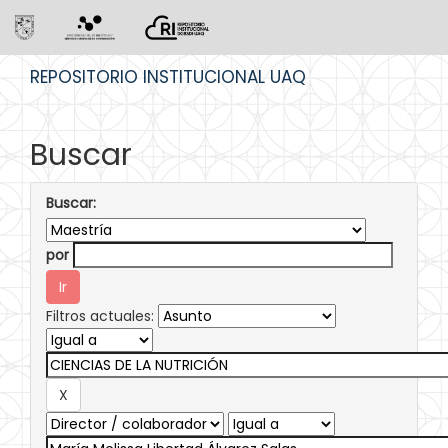
Skip
REPOSITORIO INSTITUCIONAL UAQ
navigation
Buscar
Buscar:
por
Filtros actuales: