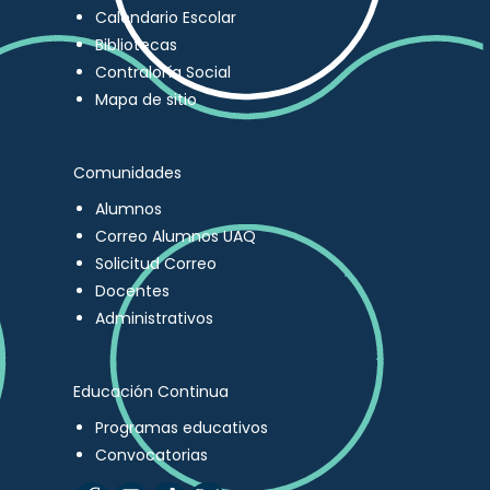
Calendario Escolar
Bibliotecas
Contraloría Social
Mapa de sitio
Comunidades
Alumnos
Correo Alumnos UAQ
Solicitud Correo
Docentes
Administrativos
Educación Continua
Programas educativos
Convocatorias