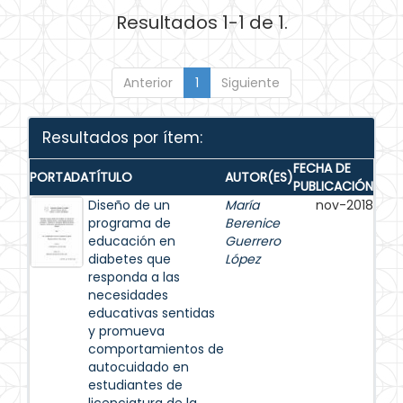
Resultados 1-1 de 1.
Anterior
1
Siguiente
Resultados por ítem:
FECHA DE
PORTADA
TÍTULO
AUTOR(ES)
PUBLICACIÓN
Diseño de un
María
nov-2018
programa de
Berenice
educación en
Guerrero
diabetes que
López
responda a las
necesidades
educativas sentidas
y promueva
comportamientos de
autocuidado en
estudiantes de