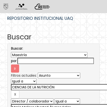
Skip
REPOSITORIO INSTITUCIONAL UAQ
navigation
Buscar
Buscar:
por
Filtros actuales: