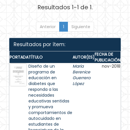
Resultados 1-1 de 1.
Anterior
1
Siguiente
Resultados por ítem:
FECHA DE
PORTADA
TÍTULO
AUTOR(ES)
PUBLICACIÓN
Diseño de un
María
nov-2018
programa de
Berenice
educación en
Guerrero
diabetes que
López
responda a las
necesidades
educativas sentidas
y promueva
comportamientos de
autocuidado en
estudiantes de