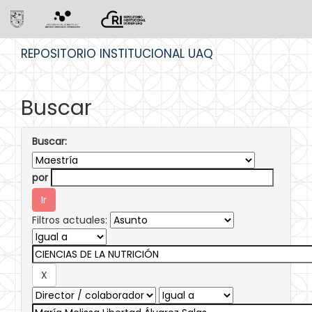
Skip
REPOSITORIO INSTITUCIONAL UAQ
navigation
Buscar
Buscar:
por
Filtros actuales: