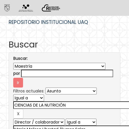
Skip
REPOSITORIO INSTITUCIONAL UAQ
navigation
Buscar
Buscar:
por
Filtros actuales: