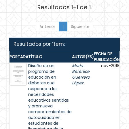
Resultados 1-1 de 1.
Anterior
1
Siguiente
Resultados por ítem:
FECHA DE
PORTADA
TÍTULO
AUTOR(ES)
PUBLICACIÓN
Diseño de un
María
nov-2018
programa de
Berenice
educación en
Guerrero
diabetes que
López
responda a las
necesidades
educativas sentidas
y promueva
comportamientos de
autocuidado en
estudiantes de