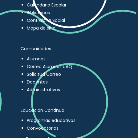
Calendario Escolar
Bibliotecas
Contraloría Social
Mapa de sitio
Comunidades
Alumnos
Correo Alumnos UAQ
Solicitud Correo
Docentes
Administrativos
Educación Continua
Programas educativos
Convocatorias