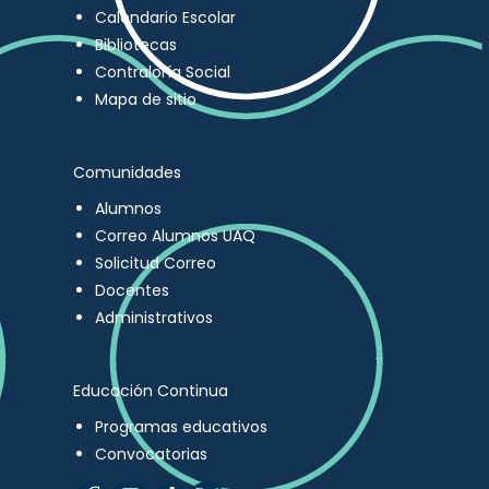
Calendario Escolar
Bibliotecas
Contraloría Social
Mapa de sitio
Comunidades
Alumnos
Correo Alumnos UAQ
Solicitud Correo
Docentes
Administrativos
Educación Continua
Programas educativos
Convocatorias