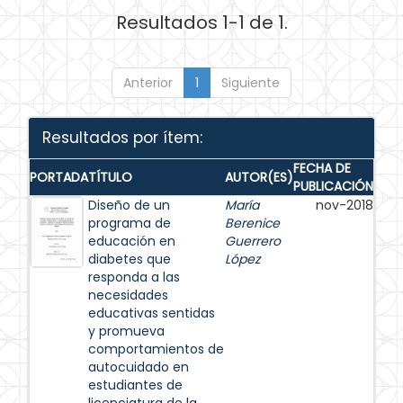
Resultados 1-1 de 1.
Anterior
1
Siguiente
Resultados por ítem:
FECHA DE
PORTADA
TÍTULO
AUTOR(ES)
PUBLICACIÓN
Diseño de un
María
nov-2018
programa de
Berenice
educación en
Guerrero
diabetes que
López
responda a las
necesidades
educativas sentidas
y promueva
comportamientos de
autocuidado en
estudiantes de