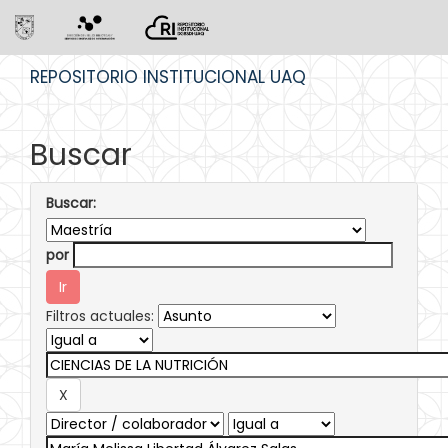
Skip
REPOSITORIO INSTITUCIONAL UAQ
navigation
Buscar
Buscar:
por
Filtros actuales: