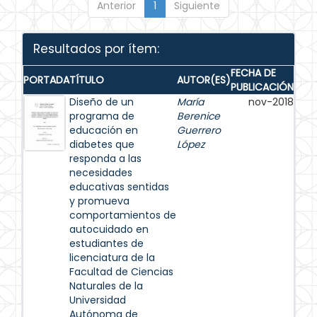
Anterior
1
Siguiente
Resultados por ítem:
FECHA DE
PORTADA
TÍTULO
AUTOR(ES)
PUBLICACIÓN
Diseño de un
María
nov-2018
programa de
Berenice
educación en
Guerrero
diabetes que
López
responda a las
necesidades
educativas sentidas
y promueva
comportamientos de
autocuidado en
estudiantes de
licenciatura de la
Facultad de Ciencias
Naturales de la
Universidad
Autónoma de