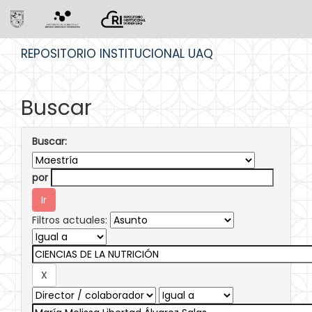
Skip
REPOSITORIO INSTITUCIONAL UAQ
navigation
Buscar
Buscar:
por
Filtros actuales: