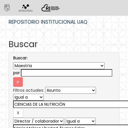
Skip
REPOSITORIO INSTITUCIONAL UAQ
navigation
Buscar
Buscar:
por
Filtros actuales: