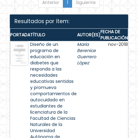
Anterior
1
Siguiente
Resultados por ítem:
FECHA DE
PORTADA
TÍTULO
AUTOR(ES)
PUBLICACIÓN
Diseño de un
María
nov-2018
programa de
Berenice
educación en
Guerrero
diabetes que
López
responda a las
necesidades
educativas sentidas
y promueva
comportamientos de
autocuidado en
estudiantes de
licenciatura de la
Facultad de Ciencias
Naturales de la
Universidad
Autónoma de